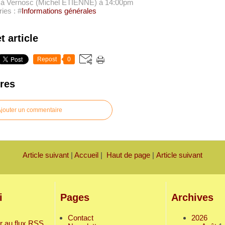
e à Vernosc (Michel ETIENNE)
à 14:00pm
ies : #
Informations générales
t article
Repost
0
res
jouter un commentaire
Article suivant
|
Accueil
|
Haut de page
|
Article suivant
i
Pages
Archives
Contact
2026
r au flux RSS