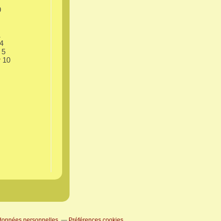
9
1
4
5
r
10
données personnelles
Préférences cookies