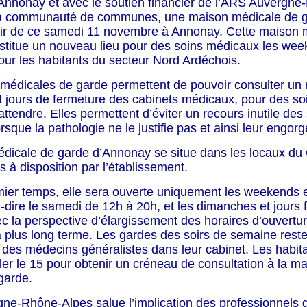
’Annonay et avec le soutien financier de l’ARS Auvergne
 la communauté de communes, une maison médicale de 
rtir de ce samedi 11 novembre à Annonay. Cette maison 
stitue un nouveau lieu pour des soins médicaux les wee
pour les habitants du secteur Nord Ardéchois.
médicales de garde permettent de pouvoir consulter un
t jours de fermeture des cabinets médicaux, pour des so
ttendre. Elles permettent d’éviter un recours inutile des
rsque la pathologie ne le justifie pas et ainsi leur engor
dicale de garde d’Annonay se situe dans les locaux du
is à disposition par l’établissement.
ier temps, elle sera ouverte uniquement les weekends e
-à-dire le samedi de 12h à 20h, et les dimanches et jours 
c la perspective d’élargissement des horaires d’ouvertur
 plus long terme. Les gardes des soirs de semaine reste
 des médecins généralistes dans leur cabinet. Les habit
er le 15 pour obtenir un créneau de consultation à la m
garde.
ne-Rhône-Alpes salue l’implication des professionnels d