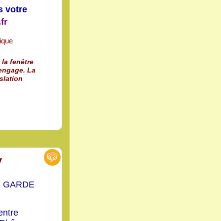
s votre
fr
 la fenêtre
 engage. La
slation
y
E GARDE
entre