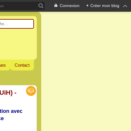
Connexion
+
Créer mon blog
ques
Contact
UiH) -
tion avec
ce