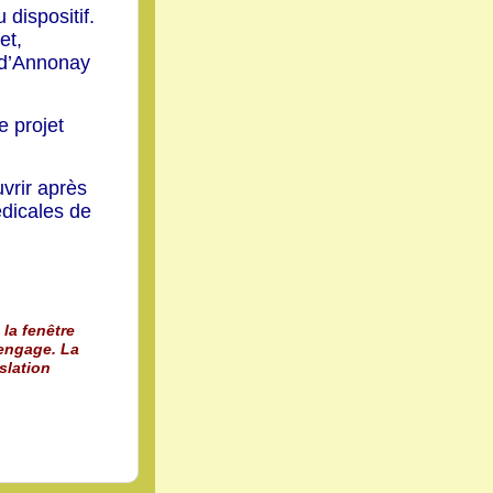
 dispositif.
et,
 d’Annonay
 projet
vrir après
édicales de
 la fenêtre
 engage. La
slation