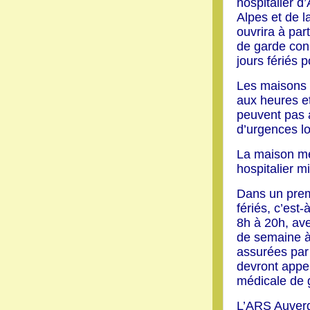
hospitalier d
Alpes et de
ouvrira à pa
de garde con
jours fériés 
Les maisons 
aux heures e
peuvent pas a
d’urgences lo
La maison mé
hospitalier m
Dans un prem
fériés, c’est
8h à 20h, ave
de semaine à
assurées par
devront appel
médicale de 
L’ARS Auverg