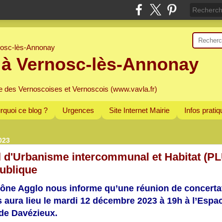
 à Vernosc-lès-Annonay
e des Vernoscoises et Vernoscois (www.vavla.fr)
rquoi ce blog ?
Urgences
Site Internet Mairie
Infos prati
023
l d'Urbanisme intercommunal et Habitat (PL
ublique
ne Agglo nous informe qu’une réunion de concerta
s aura lieu le m
ardi 12 décembre 2023 à 19h à l’Espa
 de Davézieux.