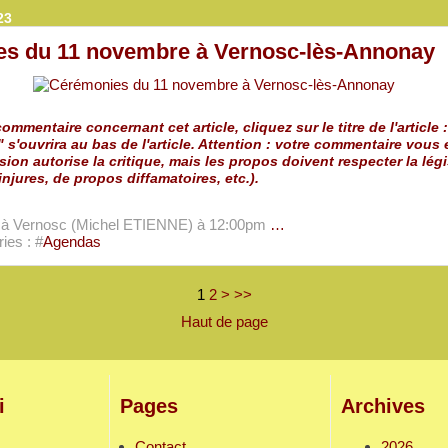
23
s du 11 novembre à Vernosc-lès-Annonay
ommentaire concernant cet article, cliquez sur le titre de l'article :
" s'ouvrira au bas de l'article. Attention : votre commentaire vous
sion autorise la critique, mais les propos doivent respecter la légi
injures, de propos diffamatoires, etc.).
e à Vernosc (Michel ETIENNE)
à 12:00pm
…
ies : #
Agendas
1
2
>
>>
Haut de page
i
Pages
Archives
Contact
2026