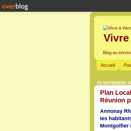
Vivre
Blog au servic
Accueil
Pou
25 NOVEMBRE 2
Plan Loca
Réunion p
Annonay Rhô
les habitant
Montgolfier