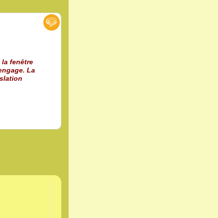
 la fenêtre
 engage. La
slation