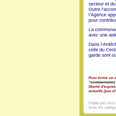
secteur et du
Outre l’acco
l’Agence app
pour contribu
La communaut
avec une aid
Dans l’Ardèc
celle du Cen
garde sont o
Pour écrire un c
"
commentaires
liberté d'expres
actuelle (pas d'
Publié par Vivr
Avec les catégor