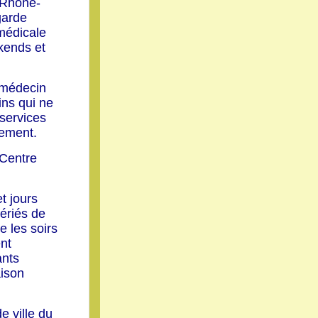
-Rhône-
garde
médicale
kends et
 médecin
ins qui ne
 services
gement.
 Centre
t jours
fériés de
e les soirs
nt
ants
aison
e ville du