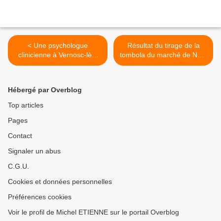
< Une psychologue
Résultat du tirage de la
clinicienne à Vernosc-lès-
tombola du marché de Noël
Annonay
du 22 décembre 2023
organisé par le Comité des
fêtes de Vernosc-lès-
Hébergé par Overblog
Annonay >
Top articles
Pages
Contact
Signaler un abus
C.G.U.
Cookies et données personnelles
Préférences cookies
Voir le profil de Michel ETIENNE sur le portail Overblog