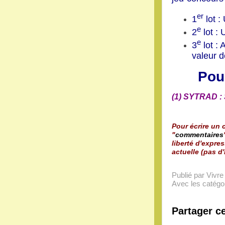
er
1
lot :
e
2
lot : 
e
3
lot : 
valeur d
Pou
(1) SYTRAD : 
Pour écrire un c
"
commentaires
liberté d'expres
actuelle (pas d'
Publié par Vivr
Avec les catégor
Partager ce