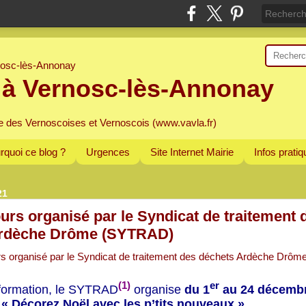
 à Vernosc-lès-Annonay
e des Vernoscoises et Vernoscois (www.vavla.fr)
rquoi ce blog ?
Urgences
Site Internet Mairie
Infos prati
21
rs organisé par le Syndicat de traitement 
Ardèche Drôme (SYTRAD)
(1)
er
nformation, le SYTRAD
organise
du 1
au 24 décemb
s
« Décorez Noël avec les p’tits nouveaux »
.