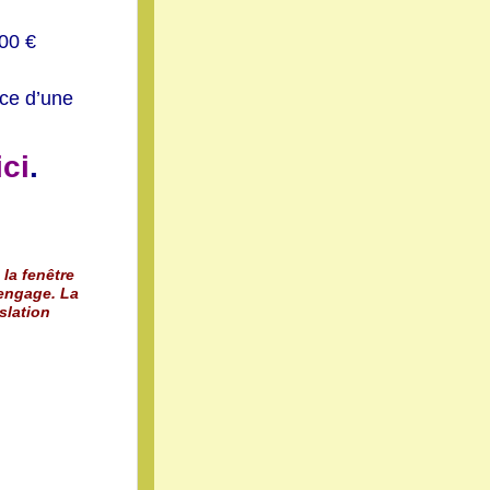
200 €
ence d’une
ici
.
 la fenêtre
 engage. La
slation