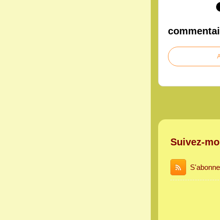
commentai
A
Suivez-mo
S'abonne