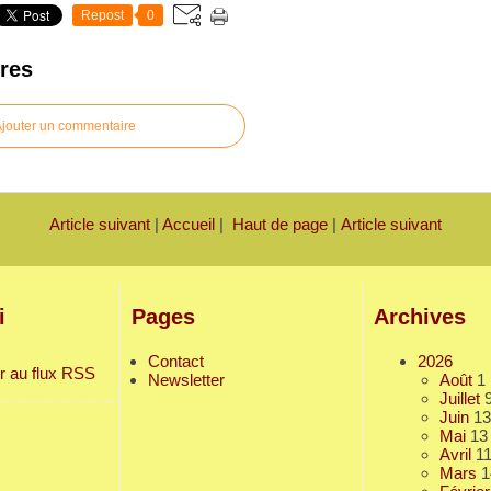
Repost
0
res
jouter un commentaire
Article suivant
|
Accueil
|
Haut de page
|
Article suivant
i
Pages
Archives
Contact
2026
r au flux RSS
Newsletter
Août
1
Juillet
Juin
13
Mai
13
Avril
1
Mars
1