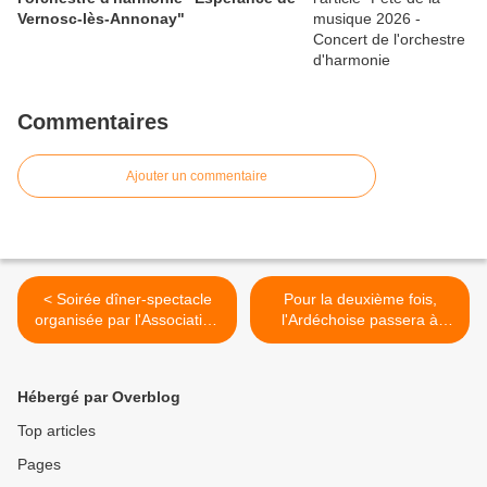
Vernosc-lès-Annonay"
Commentaires
Ajouter un commentaire
< Soirée dîner-spectacle
Pour la deuxième fois,
organisée par l'Association
l'Ardéchoise passera à
des parents d'élèves de
Vernosc-lès-Annonay
l'école Saint-Joseph de
mercredi 17 juin 2015 >
Vernosc-lès-Annonay
Hébergé par Overblog
Top articles
Pages