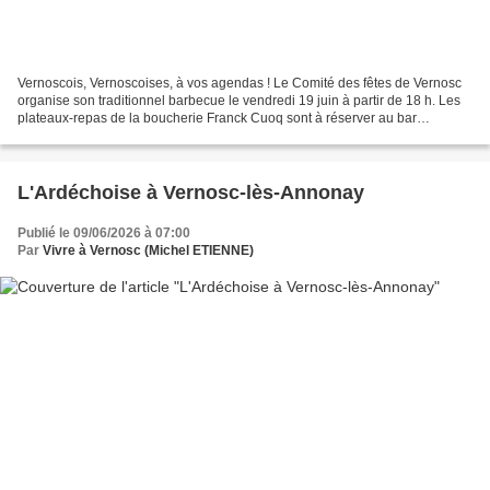
Vernoscois, Vernoscoises, à vos agendas ! Le Comité des fêtes de Vernosc
organise son traditionnel barbecue le vendredi 19 juin à partir de 18 h. Les
plateaux-repas de la boucherie Franck Cuoq sont à réserver au bar
Vernos’Amis et au Vival de Vernosc...
L'Ardéchoise à Vernosc-lès-Annonay
Publié le 09/06/2026 à 07:00
Par
Vivre à Vernosc (Michel ETIENNE)