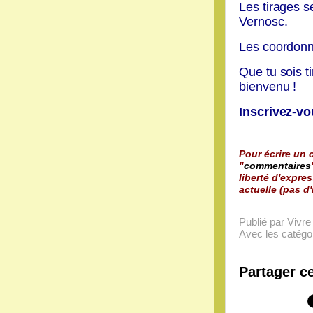
Les tirages s
Vernosc.
Les coordonn
Que tu sois ti
bienvenu !
Inscrivez-vo
Pour écrire un c
"
commentaires
liberté d'expres
actuelle (pas d'
Publié par Vivr
Avec les catégor
Partager ce