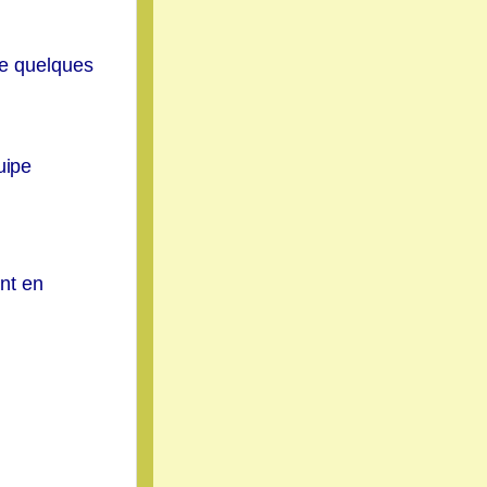
de quelques
uipe
ent en