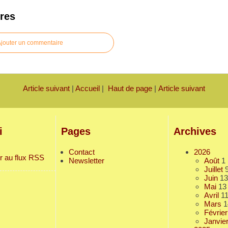
res
jouter un commentaire
Article suivant
|
Accueil
|
Haut de page
|
Article suivant
i
Pages
Archives
Contact
2026
r au flux RSS
Newsletter
Août
1
Juillet
Juin
13
Mai
13
Avril
1
Mars
1
Février
Janvie