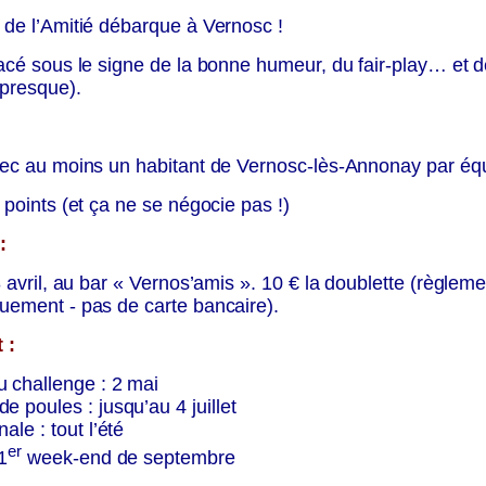
 de l’Amitié débarque à Vernosc !
acé sous le signe de la bonne humeur, du fair-play… et 
 presque).
ec au moins un habitant de Vernosc-lès-Annonay par éq
 points (et ça ne se négocie pas !)
:
8 avril, au bar « Vernos’amis ». 10 € la doublette (règlem
uement - pas de carte bancaire).
 :
 challenge : 2 mai
e poules : jusqu’au 4 juillet
ale : tout l’été
er
 1
week-end de septembre