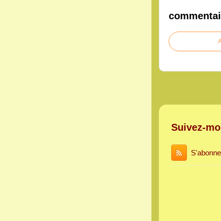
commentai
A
Suivez-mo
S'abonne