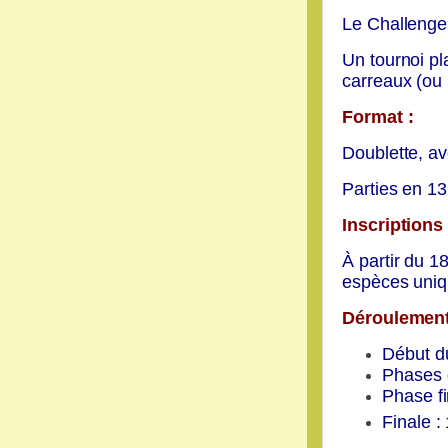
Le Challenge
Un tournoi pl
carreaux (ou
Format :
Doublette, a
v
Parties en 13
Inscriptions 
À partir du 1
espèces uniq
Déroulement
Début du
Phases d
Phase fin
Finale :