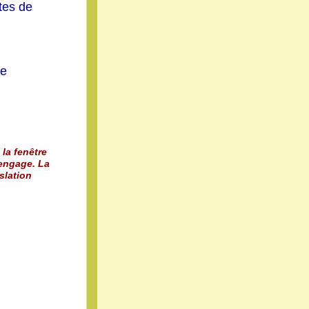
tes de
le
 la fenêtre
 engage. La
slation