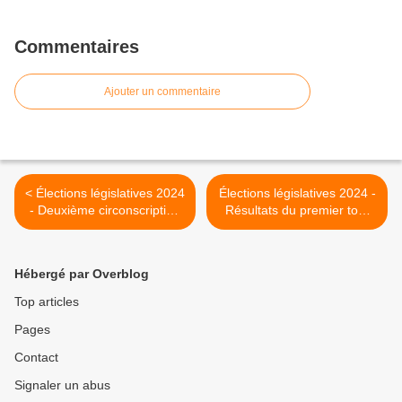
Commentaires
Ajouter un commentaire
< Élections législatives 2024
Élections législatives 2024 -
- Deuxième circonscription
Résultats du premier tour
de l'Ardèche
pour la commune de
Vernosc-lès-Annonay >
Hébergé par Overblog
Top articles
Pages
Contact
Signaler un abus