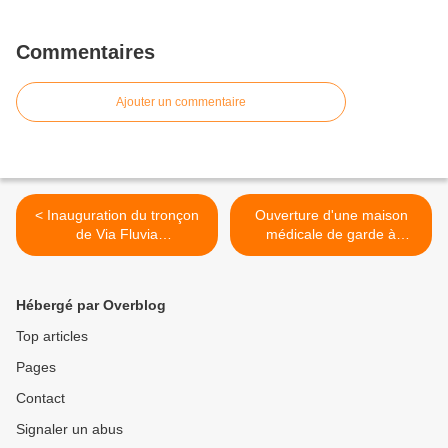
Commentaires
Ajouter un commentaire
< Inauguration du tronçon
Ouverture d'une maison
de Via Fluvia
médicale de garde à
Annonay/Vernosc-lès-
Annonay à compter de la
Annonay
rentrée scolaire 2023 >
Hébergé par Overblog
Top articles
Pages
Contact
Signaler un abus