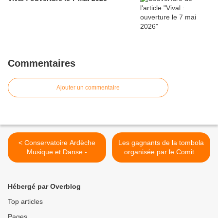
Commentaires
Ajouter un commentaire
< Conservatoire Ardèche
Les gagnants de la tombola
Musique et Danse -
organisée par le Comité
Communiqué du SAMPL-
des fêtes de Vernosc-lès-
CGT
Annonay lors du barbecue
du vendredi 17 juin 2022 >
Hébergé par Overblog
Top articles
Pages