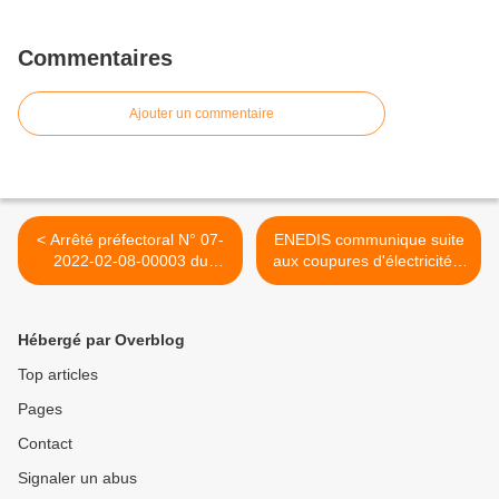
Commentaires
Ajouter un commentaire
< Arrêté préfectoral N° 07-
ENEDIS communique suite
2022-02-08-00003 du
aux coupures d'électricité à
08/02/2022 - IGN -
Vernosc-lès-Annonay >
Autorisation de pénétrer
dans les propriétés
Hébergé par Overblog
publiques et privées
Top articles
Pages
Contact
Signaler un abus