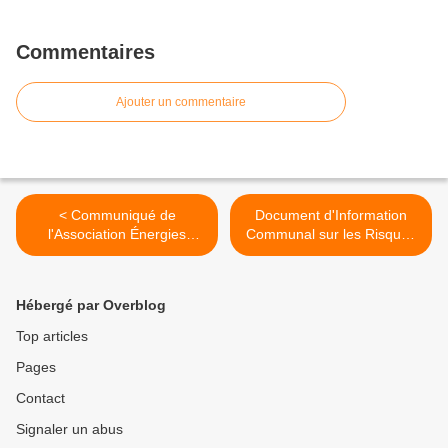
Commentaires
Ajouter un commentaire
< Communiqué de
Document d'Information
l'Association Énergies
Communal sur les Risques
Citoyennes Vernoscoises
Majeurs (DICRIM)
concernant la commune de
Vernosc-lès-Annonay >
Hébergé par Overblog
Top articles
Pages
Contact
Signaler un abus