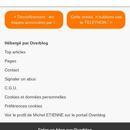
< Déconfinement : les
Cette année, n'oublions pas
étapes annoncées par le
le TELETHON ! >
Président de la République
le mardi 24 novembre 2020
Hébergé par Overblog
Top articles
Pages
Contact
Signaler un abus
C.G.U.
Cookies et données personnelles
Préférences cookies
Voir le profil de Michel ETIENNE sur le portail Overblog
Créer un blog sur Overblog