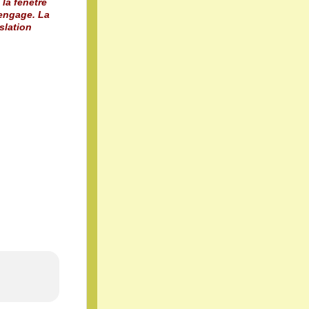
 la fenêtre
 engage. La
slation