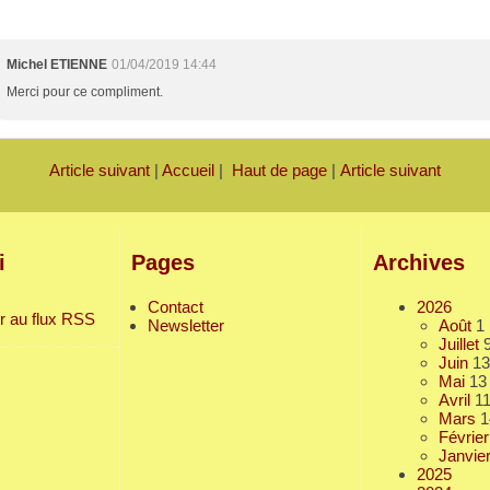
Michel ETIENNE
01/04/2019 14:44
Merci pour ce compliment.
Article suivant
|
Accueil
|
Haut de page
|
Article suivant
i
Pages
Archives
Contact
2026
r au flux RSS
Newsletter
Août
1
Juillet
Juin
13
Mai
13
Avril
1
Mars
1
Février
Janvie
2025