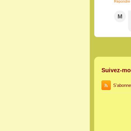
Répondre
M
Suivez-mo
S'abonne