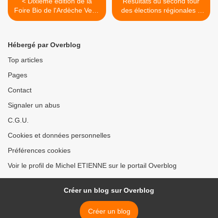
< Dixième édition de la
Résultats du second tour
Foire Bio de l'Ardèche Verte
des élections régionales à
à Vernosc-lès-Annonay
Vernosc-lès-Annonay >
Hébergé par Overblog
Top articles
Pages
Contact
Signaler un abus
C.G.U.
Cookies et données personnelles
Préférences cookies
Voir le profil de Michel ETIENNE sur le portail Overblog
Créer un blog sur Overblog
Créer un blog