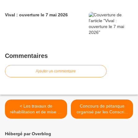
Vival : ouverture le 7 mai 2026
Commentaires
Ajouter un commentaire
< Les travaux de
Concours de pétanque
réhabilitation et de mise en
organisé par les Conscrits
conformité de la salle des
2027 de Vernosc-lès-
jeunes de Jasco se
Annonay - Changement de
poursuivent
date >
Hébergé par Overblog