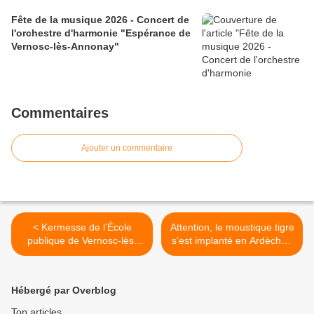
Fête de la musique 2026 - Concert de
l'orchestre d'harmonie "Espérance de
Vernosc-lès-Annonay"
Commentaires
Ajouter un commentaire
< Kermesse de l’École
Attention, le moustique tigre
publique de Vernosc-lès-
s’est implanté en Ardèche !
Annonay
>
Hébergé par Overblog
Top articles